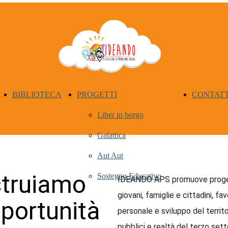
BIBLIOTECA
PROGETTI
CONTATT
Liber in borgo
Galattica
Aut Aut
struiamo
Sostegno Educativo
IDEANDO APS promuove progetti 
giovani, famiglie e cittadini, f
portunità
personale e sviluppo del territ
pubblici e realtà del terzo sett